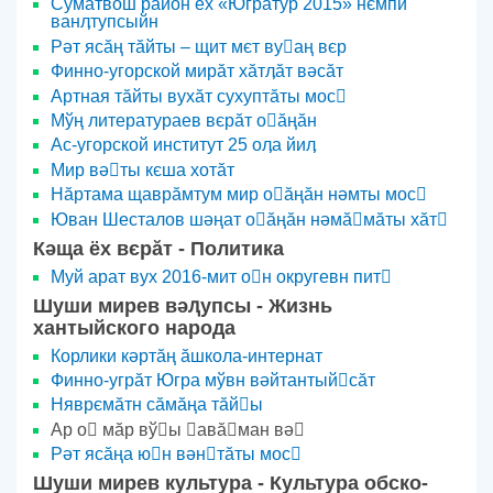
Сўмӑтвош район ёх «Югратур 2015» нємпи
ванӆтупсыйн
Рәт ясӑң тӑйты – щит мєт вуаң вєр
Финно-угорской мирӑт хӑтӆӑт вәсӑт
Артная тӑйты вухӑт сухуптӑты мос
Мўң литератураев вєрӑт оӑңӑн
Ас-угорской институт 25 оӆа йиӆ
Мир вәты кєша хотӑт
Нӑртама щаврӑмтум мир оӑңӑн нәмты мос
Юван Шесталов шәңат оӑңӑн нәмӑмӑты хӑт
Кәща ёх вєрӑт - Политика
Муй арат вух 2016-мит он округевн пит
Шуши мирев вәԯупсы - Жизнь
хантыйского народа
Корлики кәртӑң ӑшкола-интернат
Финно-угрӑт Югра мўвн вәйтантыйсӑт
Няврємӑтн сӑмӑңа тӑйы
Ар о мӑр вўы авӑман вә
Рәт ясӑңа юн вәнтӑты мос
Шуши мирев культура - Культура обско-