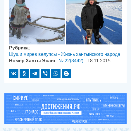
Рубрика:
Шуши мирев вәԯупсы - Жизнь хантыйского народа
Номер Ханты Ясанг:
№ 22(3442)
18.11.2015