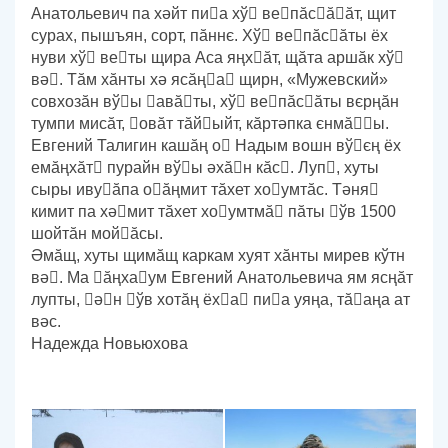
Анатольевич па хәйт пиа хў вепӑсӑӑт, щит
сурах, пышъян, сорт, пӑннє. Хў вепӑсӑты ёх
нуви хў веты щира Аса яңхӑт, щӑта аршӑк хў
вә. Тӑм хӑнты хә ясӑңа щирн, «Мужевский»
совхозӑн вўы авӑты, хў вепӑсӑты вєрңӑн
тумпи мисӑт, овӑт тӑйыйт, кӑртәпка єнмӑы.
Евгений Талигин кашӑң о Надым вошн вўєң ёх
емӑңхӑт пурайн вўы әхӑн кӑс. Луп, хуты
сыры ивуӑпа оӑңмит тӑхет хоумтӑс. Тәня
кимит па хәмит тӑхет хоумтмӑ пӑты ўв 1500
шойтӑн мойӑсы.
Әмӑщ, хуты щимӑщ каркам хуят хӑнты мирев кўтн
вә. Ма ӑңхаум Евгений Анатольевича ям ясңӑт
лупты, ән ўв хотӑң ёха пиа уяңа, тӑаңа ат
вәс.
Надежда Новьюхова