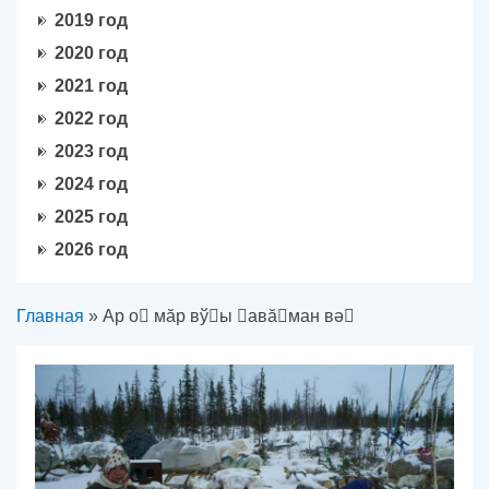
2019 год
2020 год
2021 год
2022 год
2023 год
2024 год
2025 год
2026 год
Вы здесь
Главная
» Ар о мӑр вўы авӑман вә