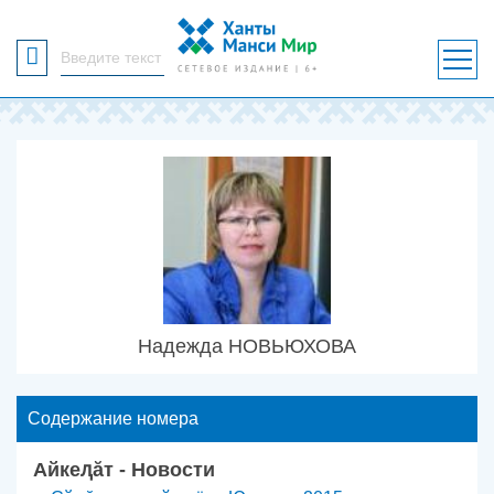
Форма
поиска
Надежда НОВЬЮХОВА
Содержание номера
Айкеԯӑт - Новости