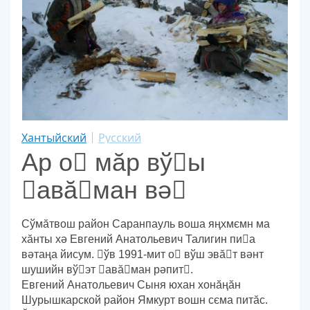
Хантыйский
Русский
Ар о мӑр вўы
авӑман вә
Сўмӑтвош район Саранпауль воша яңхмємн ма
хӑнты хә Евгений Анатольевич Талигин пиа
вәтаңа йисум. ўв 1991-мит о вўш эвӑт вәнт
шушийн вўэт авӑман рәпит.
Евгений Анатольевич Сыня юхан хонӑңӑн
Шурышкарской район Ямкурт вошн сєма питӑс.