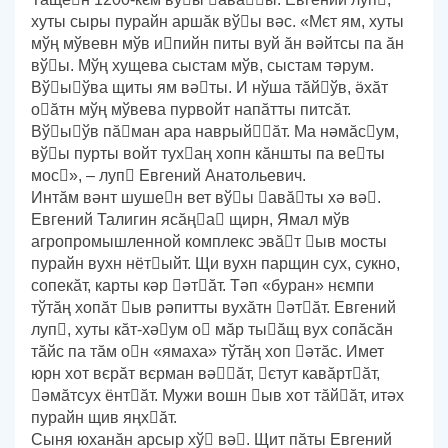
хуты сыры пурайн аршӑк вўы вәс. «Мєт ям, хуты
мўң мўвевн мўв ипийн питы вуй ӑн вәйтсы па ӑн
вўы. Мўң хущева сыстам мўв, сыстам тәрум.
Вўыўва щиты ям вәты. И нўша тӑйўв, ӛхӑт
оӑтн мўң мўвева пурвойт напӑтты питсӑт.
Вўыўв пӑман ара наврыйӑт. Ма нәмӑсум,
вўы пурты войт тухаң хопн кӑншты па веты
мос», – луп Евгений Анатольевич.
Интӑм вәнт шушен вет вўы авӑты хә вә.
Евгений Талигин ясӑңа щирн, Ямал мўв
агропромышленной комплекс эвӑт ыв мосты
пурайн вухн нётыйт. Щи вухн парщин сух, сукно,
сопекӑт, карты кәр әтӑт. Тәп «буран» нємпи
тўтӑң хопӑт ыв рәпитты вухӑтн әтӑт. Евгений
луп, хуты кӑт-хәум о мӑр тыӑщ вух сопӑсӑн
тӑйс па тӑм он «ямаха» тўтӑң хоп әтӑс. Имет
юрн хот вєрӑт вєрман вәӑт, єтут кавӑртӑт,
әмӑтсух ёнтӑт. Мужи вошн ыв хот тӑйӑт, итәх
пурайн щив яңхӑт.
Сыня юханӑн арсыр хў вә. Щит пӑты Евгений