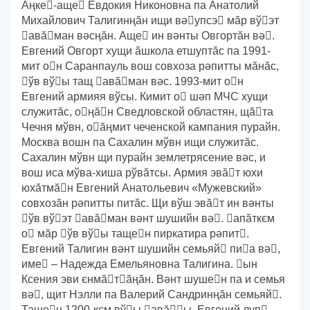
Ӑңке-аще Евдокия Никоновна па Анатолий
Михайлович Талигинңӑн ищи вәупсэ мӑр вўэт
авӑман вәсңӑн. Аще ин вәнты Овгортӑн вә.
Евгений Овгорт хущи ӑшкола етшуптӑс па 1991-
мит он Саранпауль вош совхоза рәпитты мӑнӑс,
ўв вўы тащ авӑман вәс. 1993-мит он
Евгений армияя вўсы. Кимит о шәп МЧС хущи
служитӑс, оңӑн Сведловской областян, щӑта
Чечня мўвн, оӑңмит чеченской кампания пурайн.
Москва вошн па Сахалин мўвн ищи служитӑс.
Сахалин мўвн щи пурайн землетрясение вәс, и
вош иса мўва-хиша рўвӑтсы. Армия эвӑт юхи
юхӑтмӑн Евгений Анатольевич «Мужевский»
совхозӑн рәпитты питӑс. Щи вўш эвӑт ин вәнты
ўв вўэт авӑман вәнт шушийн вә. апӑткєм
о мӑр ўв вўы тащен пиркатира рәпит.
Евгений Талигин вәнт шушийн семьяй пиа вә,
име – Надежда Емельяновна Талигина. ын
Ксения эви єнмӑтӑңӑн. Вәнт шушен па и семья
вә, щит Нэлли па Валерий Сандринңӑн семьяй.
Тащен 1200-кєм вўы авӑы. Евгений луп,