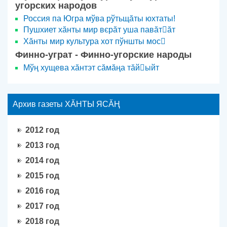
угорских народов
Россия па Югра мўва рўтьщӑты юхтаты!
Пушхиет хӑнты мир вєрӑт уша павӑтӑт
Хӑнты мир культура хот пўншты мос
Финно-уграт - Финно-угорские народы
Мўң хущева хӑнтэт сӑмӑңа тӑйыйт
Архив газеты ХӐНТЫ ЯСӐҢ
2012 год
2013 год
2014 год
2015 год
2016 год
2017 год
2018 год